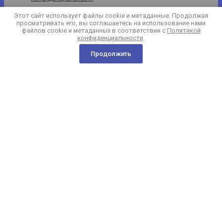
Этот сайт использует файлы cookie и метаданные. Продолжая
просматривать его, вы соглашаетесь на использование нами
файлов cookie и метаданных в соответствии с
Политикой
конфиденциальности
.
Продолжить
8 (846) 205-30-99
+7 (987) 955-30-99
г. Самара ул. Самарская д.75
info@vetapteka63.ru
Способы оплаты