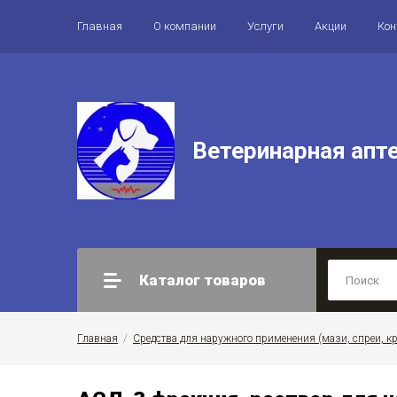
Главная
О компании
Услуги
Акции
Ко
Ветеринарная апт
Каталог товаров
Главная
  /  
Средства для наружного применения (мази, спреи, к