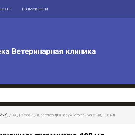
нтакты
Пользователи
ека Ветеринарная клиника
рема)
  /  АСД-3 фракция, раствор для наружного применения, 100 мл