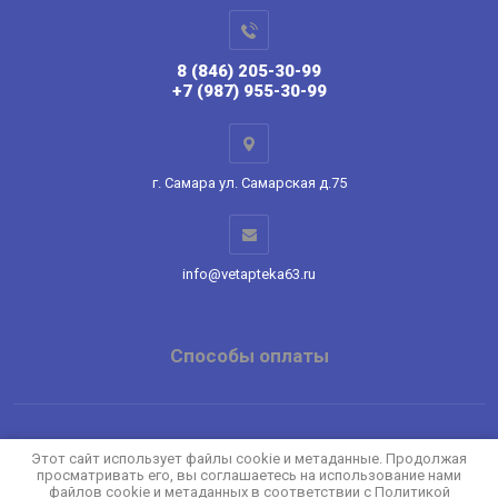
8 (846) 205-30-99
+7 (987) 955-30-99
г. Самара ул. Самарская д.75
info@vetapteka63.ru
Способы оплаты
Copyright © 2022 - 2026
Этот сайт использует файлы cookie и метаданные. Продолжая
просматривать его, вы соглашаетесь на использование нами
Политика конфиденциальности
файлов cookie и метаданных в соответствии с
Политикой