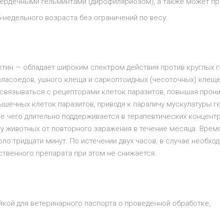
сердечными гельминтами (дирофиляриозом), а также может п
недельного возраста без ограничений по весу.
н — обладает широким спектром действия против круглых гель
, власоедов, ушного клеща и саркоптоидных (чесоточных) клещ
связываться с рецепторами клеток паразитов, повышая прони
шечных клеток паразитов, приводя к параличу мускулатуры ге
 чего длительно поддерживается в терапевтических концентра
у животных от повторного заражения в течение месяца. Врем
ло тридцати минут. По истечении двух часов, в случае необх
твенного препарата при этом не снижается.
кой для ветеринарного паспорта о проведенной обработке,