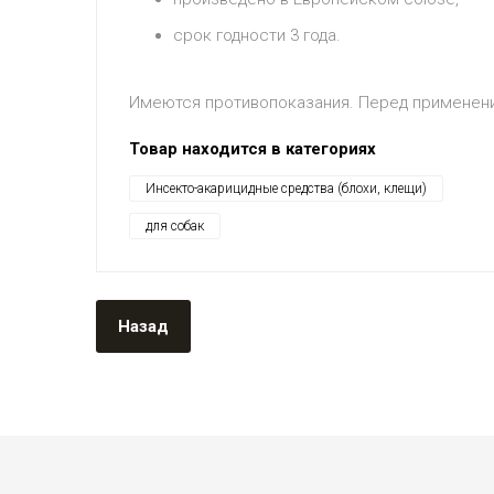
срок годности 3 года.
Имеются противопоказания. Перед применени
Товар находится в категориях
Инсекто-акарицидные средства (блохи, клещи)
для собак
Назад