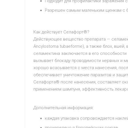
Подходит для профилактики заражения 
Разрешен самым маленьким щенкам с 6-
Как действует Селафорт®?
Действующее вещество препарата — селамекти
Ancylostoma tubaeforme), а также блох, вшей
селамектина заключается в его способности 
вызывает блокаду проводимости нервных и мы
хорошо всасывается с места нанесения, после
обеспечивает уничтожение паразитов и защит
Селафорта® после нанесения, составляет око
применением шампуня, эффективность лекарс
Дополнительная информация:
каждая упаковка сопровождается наклей
произведено в Европейском союзе,