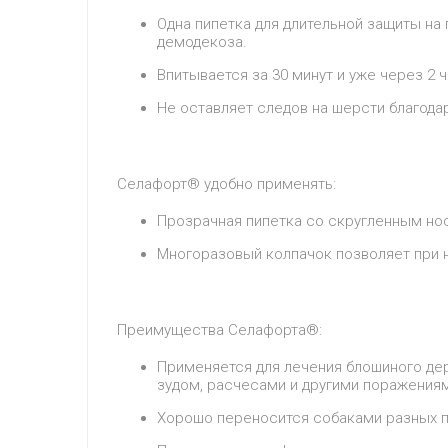
Одна пипетка для длительной защиты на 
демодекоза.
Впитывается за 30 минут и уже через 2
Не оставляет следов на шерсти благодар
Селафорт® удобно применять:
Прозрачная пипетка со скругленным но
Многоразовый колпачок позволяет при н
Преимущества Селафорта®:
Применяется для лечения блошиного дер
зудом, расчесами и другими поражениям
Хорошо переносится собаками разных пор