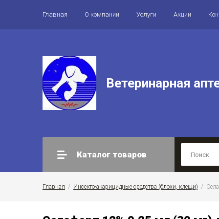
Главная
О компании
Услуги
Акции
Ко
Ветеринарная апт
Каталог товаров
Главная
  /  
Инсекто-акарицидные средства (блохи, клещи)
  /  Се