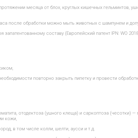
протяжении месяца от блох, круглых кишечных гельминтов, уш
 часа после обработки можно мыть животных с шампунем и допу
я запатентованному составу (Европейский патент IPN: WO 2018/
сиком,
еобходимости повторно закрыть пипетку и провести обработк
матита, отодектоза (ушного клеща) и саркоптоза (чесотки) 
и кожи,
од, в том числе колли, шелти, аусси и т.д.