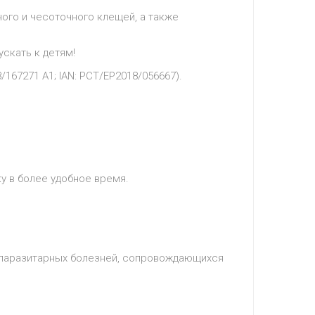
ного и чесоточного клещей, а также
скать к детям!
167271 A1; IAN: PCT/EP2018/056667).
у в более удобное время.
— паразитарных болезней, сопровождающихся