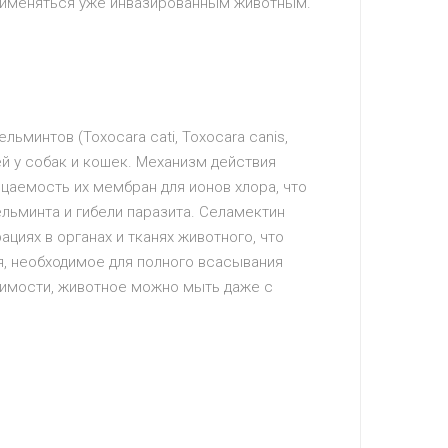
рименяться уже инвазированным животным.
минтов (Toxocara cati, Toxocara canis,
ей у собак и кошек. Механизм действия
цаемость их мембран для ионов хлора, что
льминта и гибели паразита. Селамектин
циях в органах и тканях животного, что
я, необходимое для полного всасывания
одимости, животное можно мыть даже с