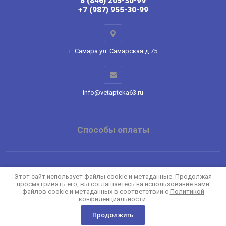
8 (846) 205-30-99
+7 (987) 955-30-99
г. Самара ул. Самарская д.75
info@vetapteka63.ru
Способы оплаты
Copyright © 2022 - 2026
Этот сайт использует файлы cookie и метаданные. Продолжая
просматривать его, вы соглашаетесь на использование нами
Политика конфиденциальности
файлов cookie и метаданных в соответствии с
Политикой
конфиденциальности
.
Продолжить