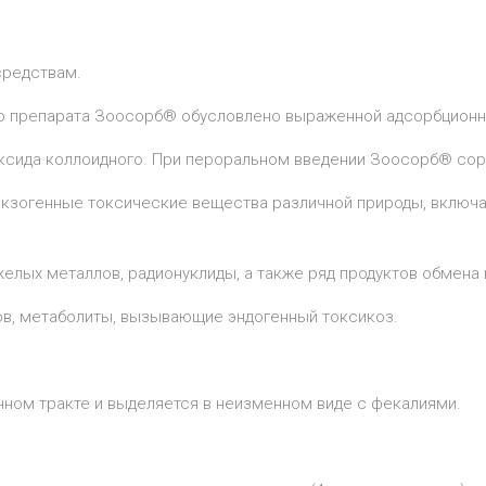
средствам.
 препарата Зоосорб® обусловлено выраженной адсорбционной
ксида коллоидного. При пероральном введении Зоосорб® сор
 экзогенные токсические вещества различной природы, включа
елых металлов, радионуклиды, а также ряд продуктов обмена 
ов, метаболиты, вызывающие эндогенный токсикоз.
ном тракте и выделяется в неизменном виде с фекалиями.