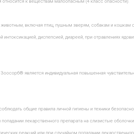
м относится к веществам малоопасным (4 класс опасности).
ивотным, включая птиц, пушным зверям, собакам и кошкам с
 интоксикацией, диспепсией, диареей, при отравлениях ядов
Зоосорб® является индивидуальная повышенная чувствительно
облюдать общие правила личной гигиены и техники безопасно
 попадании лекарственного препарата на слизистые оболочки
гических реакций или при случайном попадании лекарственног