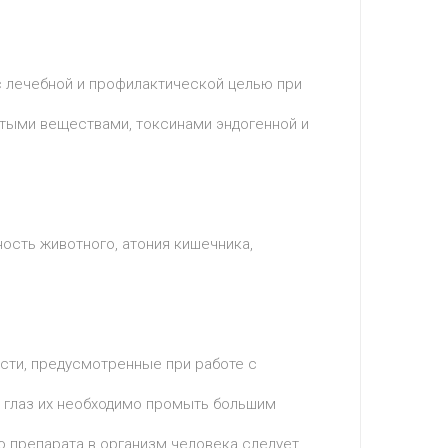
 лечебной и профилактической целью при
итыми веществами, токсинами эндогенной и
сть животного, атония кишечника,
сти, предусмотренные при работе с
 глаз их необходимо промыть большим
о препарата в организм человека следует