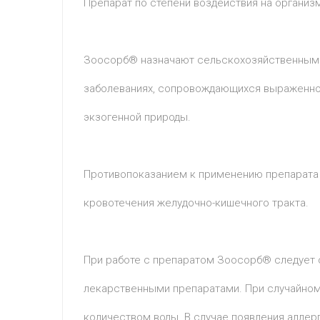
Препарат по степени воздействия на организ
Зоосорб® назначают сельскохозяйственным ж
заболеваниях, сопровождающихся выраженной
экзогенной природы.
Противопоказанием к применению препарата 
кровотечения желудочно-кишечного тракта.
При работе с препаратом Зоосорб® следует с
лекарственными препаратами. При случайном
количеством воды. В случае появления аллер