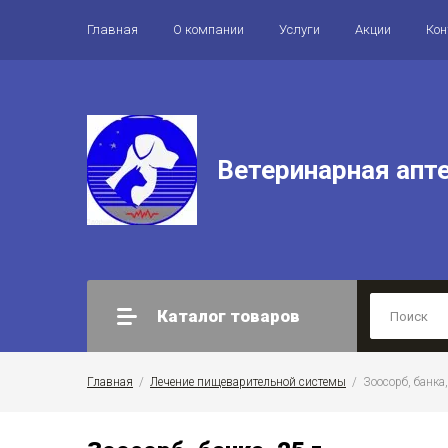
Главная
О компании
Услуги
Акции
Ко
Ветеринарная апт
Каталог товаров
Главная
  /  
Лечение пищеварительной системы
  /  Зоосорб, банка,