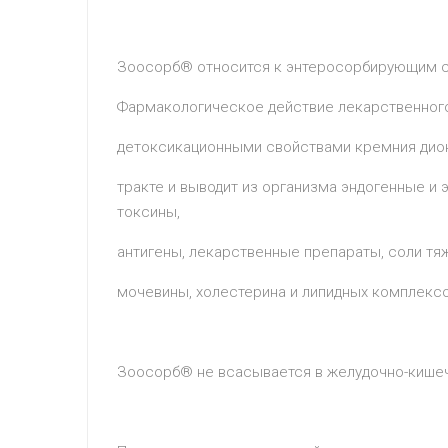
Зоосорб® относится к энтеросорбирующим 
Фармакологическое действие лекарственного
детоксикационными свойствами кремния дио
тракте и выводит из организма эндогенные и
токсины,
антигены, лекарственные препараты, соли тяж
мочевины, холестерина и липидных комплекс
Зоосорб® не всасывается в желудочно-кишеч